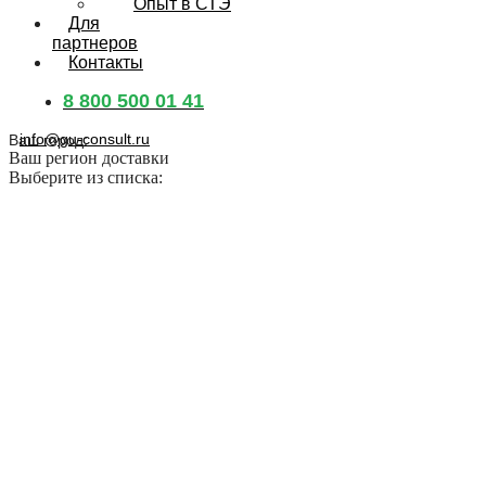
Опыт в СТЭ
Для
партнеров
Контакты
8 800 500 01 41
info@gu-consult.ru
Ваш город:
Ваш регион доставки
Выберите из списка: